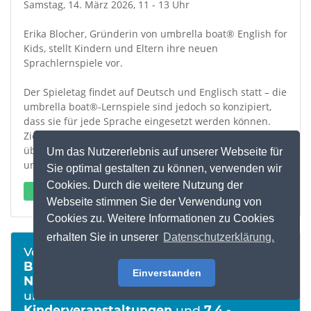
Samstag, 14. März 2026, 11 - 13 Uhr
Erika Blocher, Gründerin von umbrella boat® English for
Kids, stellt Kindern und Eltern ihre neuen
Sprachlernspiele vor.
Der Spieletag findet auf Deutsch und Englisch statt – die
umbrella boat®-Lernspiele sind jedoch so konzipiert,
dass sie für jede Sprache eingesetzt werden können.
Ziel der liebevoll gestalteten Brettspiele ist es, Kindern
über das Hören einen intuitiven Zugang zu Wortschatz
Um das Nutzererlebnis auf unserer Webseite für
und Sprache zu ermöglichen.
Sie optimal gestalten zu können, verwenden wir
Cookies. Durch die weitere Nutzung der
Externen Link öffnen
Webseite stimmen Sie der Verwendung von
Cookies zu. Weitere Informationen zu Cookies
erhalten Sie in unserer
Datenschutzerklärung.
Veröffentlicht in:
7.1 - Bibliothek News &
Bücherflohmarkt
und
7.2 - Bibliothek
Einverstanden
News & Erwachsenenveranstaltungen
und
7.3 - Bibliothek News &
Kinderveranstaltungen
und
7.4 -