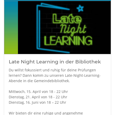
Late Night Learning in der Bibliothek
Du willst fokussiert und ruhig für deine Prüfungen
lernen? Dann komm zu unseren Late-Night-Learning-
Abende in die Gemeindebibliothek.
Mittwoch, 15. April von 18 - 22 Uhr
Dienstag, 21. April von 18 - 22 Uhr
Dienstag, 16. Juni von 18 – 22 Uhr
Wir bieten dir eine ruhige und angenehme