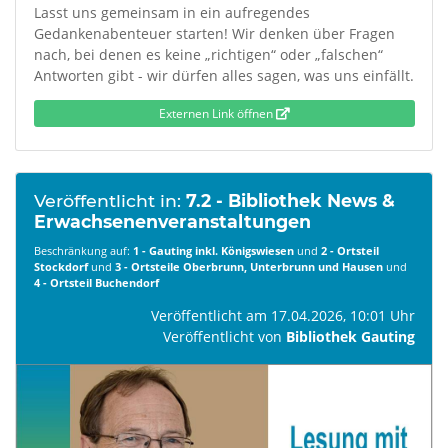
Lasst uns gemeinsam in ein aufregendes
Gedankenabenteuer starten! Wir denken über Fragen
nach, bei denen es keine „richtigen“ oder „falschen“
Antworten gibt - wir dürfen alles sagen, was uns einfällt.
Externen Link öffnen
Veröffentlicht in:
7.2 - Bibliothek News &
Erwachsenenveranstaltungen
Beschränkung auf:
1 - Gauting inkl. Königswiesen
und
2 - Ortsteil
Stockdorf
und
3 - Ortsteile Oberbrunn, Unterbrunn und Hausen
und
4 - Ortsteil Buchendorf
Veröffentlicht am 17.04.2026, 10:01 Uhr
Veröffentlicht von
Bibliothek Gauting