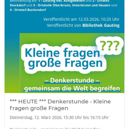
Beschränkung auf:
1 - Gauting inkl. Königswiesen
und
2 - Ortsteil
Stockdorf
und
3 - Ortsteile Oberbrunn, Unterbrunn und Hausen
und
4 - Ortsteil Buchendorf
Veröffentlicht am 12.03.2026, 10:25 Uhr
Veröffentlicht von
Bibliothek Gauting
*** HEUTE *** Denkerstunde - Kleine
fragen große Fragen
Donnerstag, 12. März 2026, 15:30 Uhr bis 16:15 Uhr