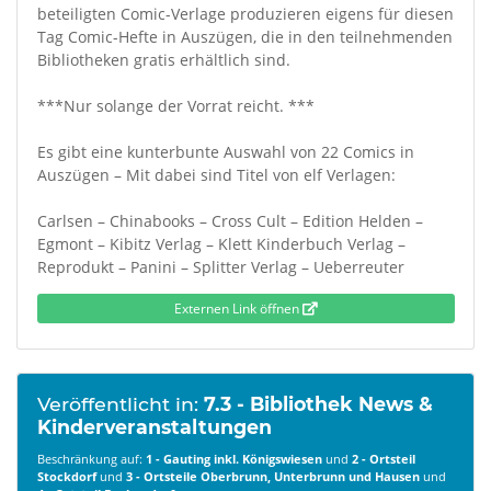
beteiligten Comic-Verlage produzieren eigens für diesen
Tag Comic-Hefte in Auszügen, die in den teilnehmenden
Bibliotheken gratis erhältlich sind.
***Nur solange der Vorrat reicht. ***
Es gibt eine kunterbunte Auswahl von 22 Comics in
Auszügen – Mit dabei sind Titel von elf Verlagen:
Carlsen – Chinabooks – Cross Cult – Edition Helden –
Egmont – Kibitz Verlag – Klett Kinderbuch Verlag –
Reprodukt – Panini – Splitter Verlag – Ueberreuter
Externen Link öffnen
Veröffentlicht in:
7.3 - Bibliothek News &
Kinderveranstaltungen
Beschränkung auf:
1 - Gauting inkl. Königswiesen
und
2 - Ortsteil
Stockdorf
und
3 - Ortsteile Oberbrunn, Unterbrunn und Hausen
und