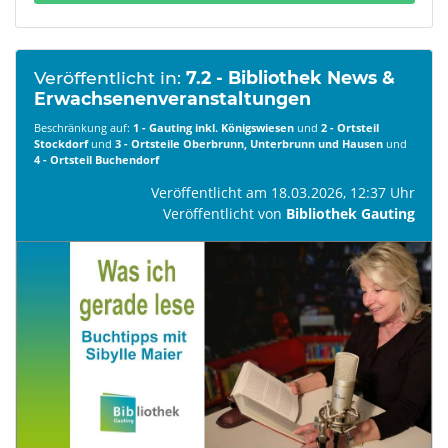
Veröffentlicht in:
7.2 - Bibliothek News &
Erwachsenenveranstaltungen
Beschränkung auf:
1 - Gauting inkl. Königswiesen
und
2 - Ortsteil
Stockdorf
und
3 - Ortsteile Oberbrunn, Unterbrunn und Hausen
und
4 - Ortsteil Buchendorf
Veröffentlicht am 18.03.2026, 12:37 Uhr
Veröffentlicht von
Bibliothek Gauting